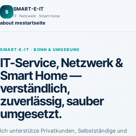
SMART-E-IT
S
IT · Netzwerk · Smart Home
about me
startseite
SMART-E-IT · BONN & UMGEBUNG
IT-Service, Netzwerk &
Smart Home —
verständlich,
zuverlässig, sauber
umgesetzt.
Ich unterstütze Privatkunden, Selbstständige und